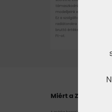
támaszkodni, úgy elektromos
modelljeink esetében ezt is kérhe
Ez a szolgáltatás azokra a desig
radiátorokra érvényes, amelyek
bruttó értéke meghaladja a 200
Ft-ot.
N
Miért a Zehnder te