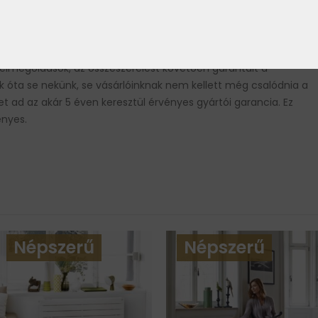
a fűtési megoldások terén, mi pedig biztos alapokra szeretünk
lkozik radiátorokkal, és ennyi idő alatt nem csak a minőség vált
n is. A hosszú múlt tapasztalata a design szelepeken, és
. A radiátorokhoz hasonlóan ezeknek is volt ideje a
 félmegoldások, az összeszerelést követően garantált a
 óta se nekünk, se vásárlóinknak nem kellett még csalódnia a
 ad az akár 5 éven keresztül érvényes gyártói garancia. Ez
ényes.
Népszerű
Népszerű