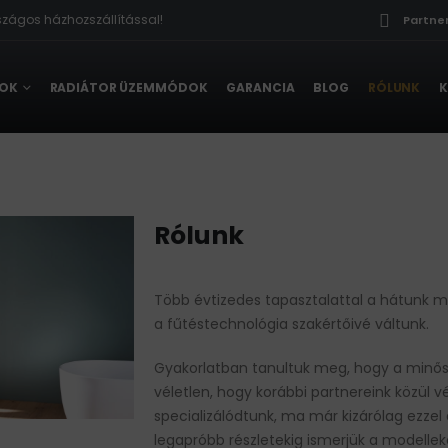
zágos házhozszállítással!

Partne
ROK
RADIÁTOR ÜZEMMÓDOK
GARANCIA
BLOG
RÓLUNK
K
Rólunk
Több évtizedes tapasztalattal a hátunk m
a fűtéstechnológia szakértőivé váltunk.
Gyakorlatban tanultuk meg, hogy a minő
véletlen, hogy korábbi partnereink közül 
specializálódtunk, ma már kizárólag ezzel 
legapróbb részletekig ismerjük a modellek