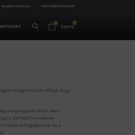
r bejelenetkezés
PARTNERPROGRAM
0
0
items
APCSOLAT
ögött magabiztosan állítjuk, hogy
ség a legnagyobb érték. Nem
végül a Zehnder termékeire
a márkával foglalkozunk, és a
et.