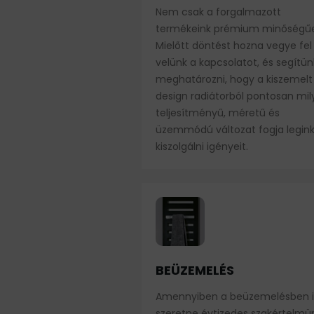
Nem csak a forgalmazott
termékeink prémium minőségűe
Mielőtt döntést hozna vegye fel
velünk a kapcsolatot, és segítün
meghatározni, hogy a kiszemelt
design radiátorból pontosan mi
teljesítményű, méretű és
üzemmódú változat fogja legin
kiszolgálni igényeit.
BEÜZEMELÉS
Amennyiben a beüzemelésben i
szeretne évtizedes szakértelmü