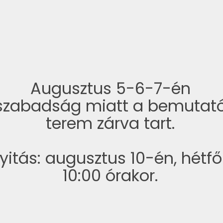
összes színben rendelhető. Ez az
mode
ti.
esetek többségében akár 50 féle
külö
n
lehetőséget is jelent. Ilyen választék
mégs
nek a
mellett biztos lehet benne, hogy
szín
 000
nálunk megtalálja az ideális darabot,
csapa
bármelyik helyiségről is legyen szó.
akár
Augusztus 5-6-7-én
adot
szabadság miatt a bemutat
terem zárva tart.
yitás: augusztus 10-én, hétf
10:00 órakor.
rmékeire specializálódtunk?