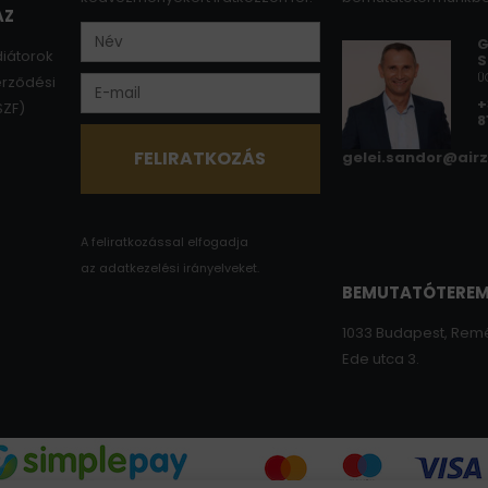
ÁZ
G
diátorok
S
Ü
erződési
+
SZF)
8
gelei.sandor@air
A feliratkozással elfogadja
az
adatkezelési irányelveket.
BEMUTATÓTERE
1033 Budapest, Rem
Ede utca 3.