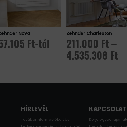
Zehnder Nova
Zehnder Charleston
57.105
Ft
-tól
211.000
Ft
–
Ár
4.535.308
Ft
21
-
4.
HÍRLEVÉL
KAPCSOLAT
További információkért és
Kérje egyedi ajánlat
kedvezményekért iratkozzon fel!
bemutatótermünkbe