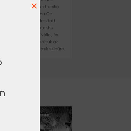
×
llek esetében az elektronika
n garanciát is élvez. Ha Ön
em elégedett a választott
nel, a Preimum-radiator.hu
ta színgaranciát is vállal, és
 díjmentesen is kicseréljük az
t design radiátort másik színűre.
ó
őn