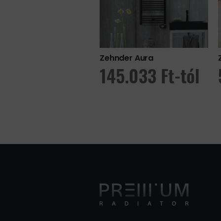
der Fina Lean Bar
Zehnder Aura
3.739
Ft
-tól
145.033
Ft
-tól