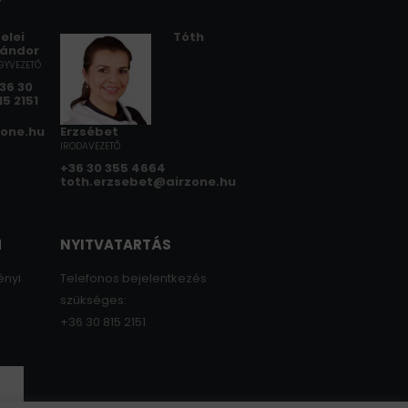
elei
Tóth
ándor
GYVEZETŐ
36 30
15 2151
zone.hu
Erzsébet
IRODAVEZETŐ
+36 30 355 4664
toth.erzsebet@airzone.hu
M
NYITVATARTÁS
ényi
Telefonos bejelentkezés
szükséges:
+36 30 815 2151