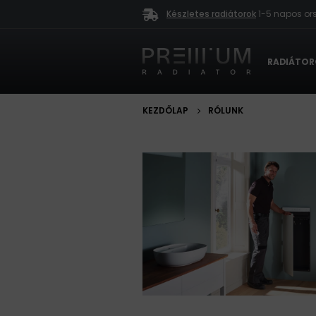
Készletes radiátorok
1-5 napos ors
RADIÁTO
KEZDŐLAP
RÓLUNK