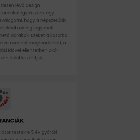
szleten lévő design
átorainkat igyekszünk úgy
eválogatni, hogy a népszerűbb
llekből mindig legyenek
hető darabok. Ezeket a kosárba
ezve azonnal megrendelheti, a
tási idővel ellentétben akár
on belül kiszállítjuk.
RANCIÁK
iátor testekre 5 év gyártói
ncia érvényes. Elektromos