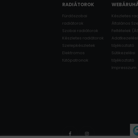
RADIÁTOROK
WEBÁRUH
Fürdőszobai
Készletes ra
radiátorok
Általános Sz
Szobai radiátorok
Feltételek (Á
Készletes radiátorok
Adatkezelési
Szelepkészletek
tájékoztató
Elektromos
Sütikezelési
fűtőpatronok
tájékoztató
Impresszum