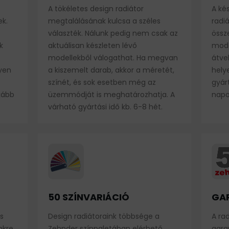
A tökéletes design radiátor
A ké
k.
megtalálásának kulcsa a széles
radi
választék. Nálunk pedig nem csak az
össz
k
aktuálisan készleten lévő
mode
modellekből válogathat. Ha megvan
átve
lyen
a kiszemelt darab, akkor a méretét,
hely
színét, és sok esetben még az
gyár
kább
üzemmódját is meghatározhatja. A
napok
várható gyártási idő kb. 6-8 hét.
50 SZÍNVARIÁCIÓ
GA
s
Design radiátoraink többsége a
A rad
nkre
Zehnder színpaletában elérhető
gara