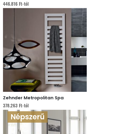
446.816
Ft
-tól
Zehnder Metropolitan Spa
378.263
Ft
-tól
Népszerű