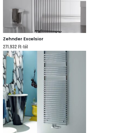
Zehnder Excelsior
271.932
Ft
-tól