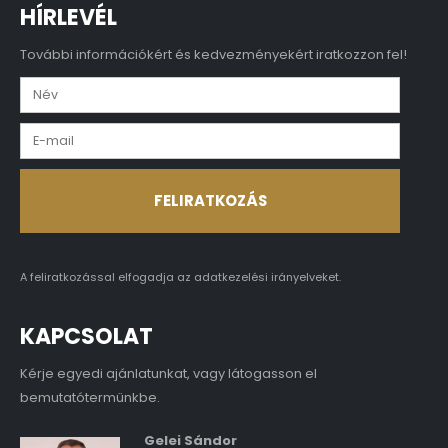
HÍRLEVÉL
További információkért és kedvezményekért iratkozzon fel!
A feliratkozással elfogadja az
adatkezelési irányelveket.
KAPCSOLAT
Kérje egyedi ajánlatunkat, vagy látogasson el
bemutatótermünkbe.
Gelei Sándor