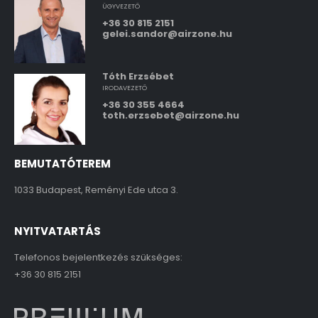
ÜGYVEZETŐ
+36 30 815 2151
gelei.sandor@airzone.hu
Tóth Erzsébet
IRODAVEZETŐ
+36 30 355 4664
toth.erzsebet@airzone.hu
BEMUTATÓTEREM
1033 Budapest, Reményi Ede utca 3.
NYITVATARTÁS
Telefonos bejelentkezés szükséges:
+36 30 815 2151