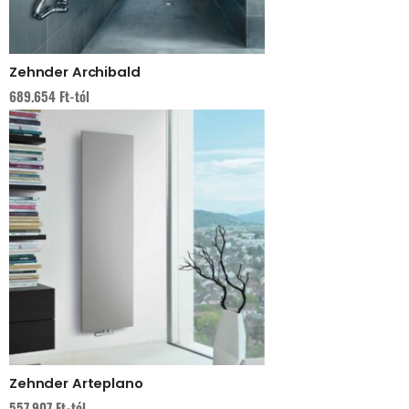
Zehnder Archibald
689.654
Ft
-tól
Zehnder Arteplano
557.907
Ft
-tól