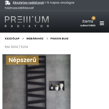
Készletes radiátorok
1-5 napos országos
házhozszállítással!
0
items
AJÁNLATKÉRÉS
KEZDŐLAP
WEBÁRUHÁZ
PIGEON BLUE
RAL 5014 / 5214
Népszerű