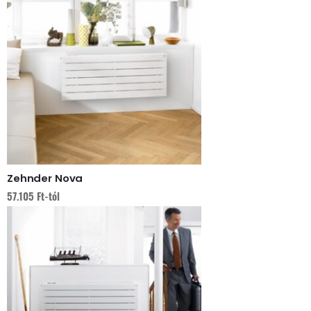
Zehnder Nova
57.105
Ft
-tól