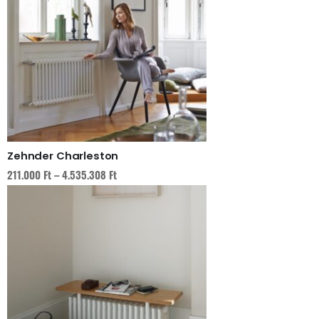
Zehnder Charleston
Ártartomány:
211.000
Ft
–
4.535.308
Ft
211.000 Ft
-
4.535.308 Ft