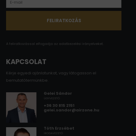
A feliratkozással elfogadja az
adatkezelési irányelveket.
KAPCSOLAT
Kérje egyedi ajánlatunkat, vagy látogasson el
bemutatótermünkbe.
Gelei Sándor
ÜGYVEZETŐ
+36 30 815 2151
gelei.sandor@airzone.hu
Tóth Erzsébet
IRODAVEZETŐ