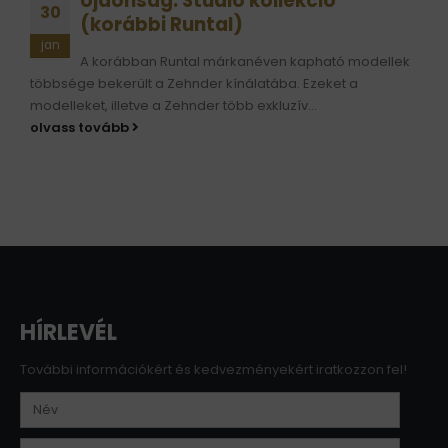
Újdonság: Studio kollekció
30
(korábbi Runtal)
jan
A korábban Runtal márkanéven kapható modellek
többsége bekerült a Zehnder kínálatába. Ezeket a
modelleket, illetve a Zehnder több exkluzív...
olvass tovább
HÍRLEVÉL
További információkért és kedvezményekért iratkozzon fel!