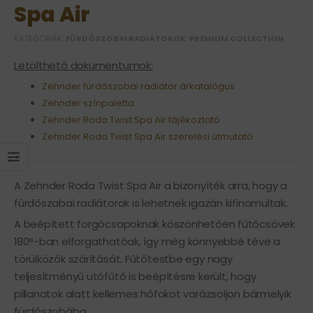
Spa Air
KATEGÓRIÁK:
FÜRDŐSZOBAI RADIÁTOROK
,
PREMIUM COLLECTION
Letölthető dokumentumok:
Zehnder fürdőszobai radiátor árkatalógus
Zehnder színpaletta
Zehnder Roda Twist Spa Air tájékoztató
Zehnder Roda Twist Spa Air szerelési útmutató
A Zehnder Roda Twist Spa Air a bizonyíték arra, hogy a
fürdőszabai radiátorok is lehetnek igazán kifinomultak.
A beépített forgócsapoknak köszönhetően fűtőcsövek
180°-ban elforgathatóak, így még könnyebbé téve a
törülközők szárítását. Fűtőtestbe egy nagy
teljesítményű utófűtő is beépítésre került, hogy
pillanatok alatt kellemes hőfokot varázsoljon bármelyik
fürdőszobába.