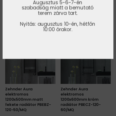
Augusztus 5-6-7-én
KÉSZLETRŐL RENDELHETŐ
szabadság miatt a bemutató
MODELLEK
terem zárva tart.
1-5 napos országos házhozszállítással!
Nyitás: augusztus 10-én, hétfőn
10:00 órakor.
-30%
-30%
Zehnder Aura
Zehnder Aura
elektromos
elektromos
1200x500mm matt
1200x600mm króm
fekete radiátor PBEBZ-
radiátor PBECZ-120-
120-50/MQ
60/MQ