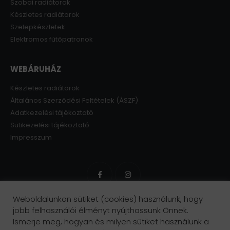
Szobai radiátorok
Készletes radiátorok
Szelepkészletek
Elektromos fűtőpatronok
WEBÁRUHÁZ
Készletes radiátorok
Általános Szerződési Feltételek (ÁSZF)
Adatkezelési tájékoztató
Sütikezelési tájékoztató
Impresszum
Weboldalunkon sütiket (cookies) használunk, hogy
jobb felhasználói élményt nyújthassunk Önnek.
Ismerje meg, hogyan és milyen sütiket használunk a