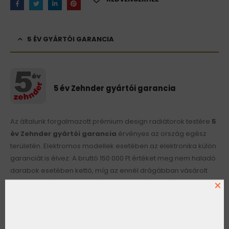
5 ÉV GYÁRTÓI GARANCIA
5 év Zehnder gyártói garancia
Az általunk forgalmazott prémium design radiátorok testére
5
év Zehnder gyártói garancia
érvényes az ország egész
területén. Elektromos modellek esetében az elektronika külön
garanciát is élvez: A bruttó 150 000 Ft értéket meg nem haladó
darabok esetében kettő, míg az ennél drágábban vásárolt
radiátoroknál három évig vállalja a gyártó a javítást, vagy
×
cserét.