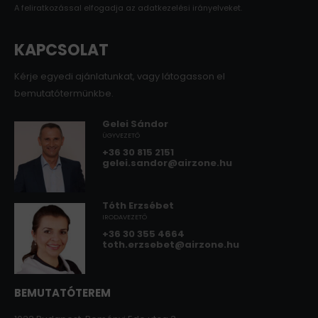
A feliratkozással elfogadja az
adatkezelési irányelveket.
KAPCSOLAT
Kérje egyedi ajánlatunkat, vagy látogasson el
bemutatótermünkbe.
Gelei Sándor
ÜGYVEZETŐ
+36 30 815 2151
gelei.sandor@airzone.hu
Tóth Erzsébet
IRODAVEZETŐ
+36 30 355 4664
toth.erzsebet@airzone.hu
BEMUTATÓTEREM