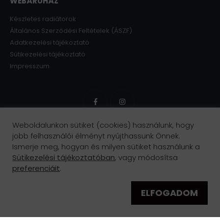
WEBÁRUHÁZ
Készletes radiátorok
Általános Szerződési Feltételek (ÁSZF)
Adatkezelési tájékoztató
Sütikezelési tájékoztató
Impresszum
Weboldalunkon sütiket (cookies) használunk, hogy
jobb felhasználói élményt nyújthassunk Önnek.
Ismerje meg, hogyan és milyen sütiket használunk a
Sütikezelési tájékoztatóban
, vagy módosítsa
preferenciáit
.
ELFOGADOM
0
BLOG
RADIÁTOROK
PARTNEREKNEK
KOSÁR