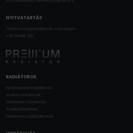
1033 Budapest, Reményi Ede utca 3.
NYITVATARTÁS
Telefonos bejelentkezés szükséges:
+36 30 815 2151
RADIÁTOROK
Fürdőszobai radiátorok
Szobai radiátorok
Készletes radiátorok
Szelepkészletek
Elektromos fűtőpatronok