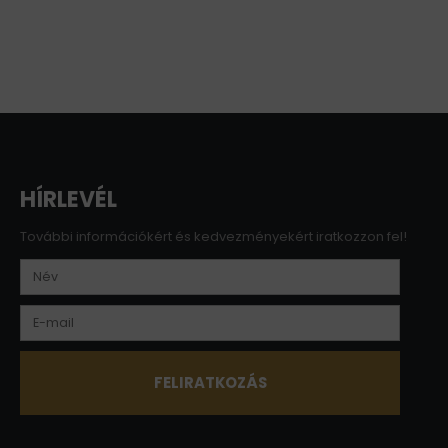
HÍRLEVÉL
További információkért és kedvezményekért iratkozzon fel!