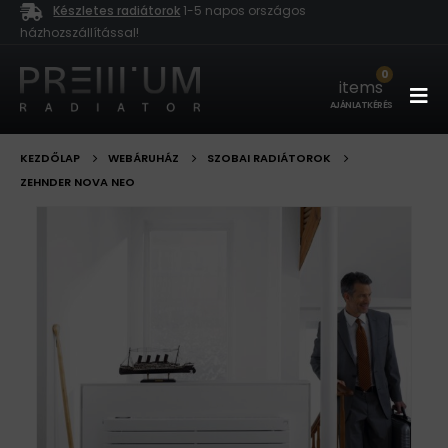
Készletes radiátorok
1-5 napos országos
házhozszállítással!
0
items
AJÁNLATKÉRÉS
KEZDŐLAP
WEBÁRUHÁZ
SZOBAI RADIÁTOROK
ZEHNDER NOVA NEO