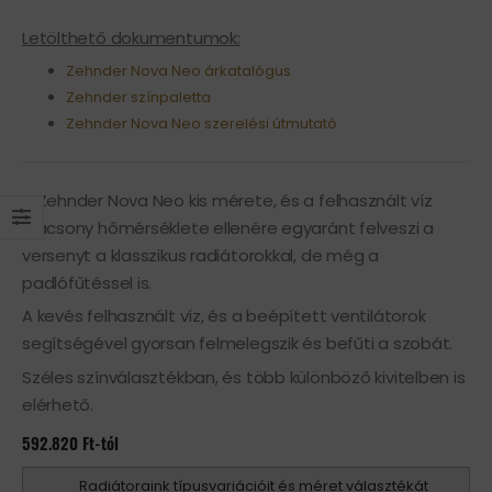
Letölthető dokumentumok:
Zehnder Nova Neo árkatalógus
Zehnder színpaletta
Zehnder Nova Neo szerelési útmutató
A Zehnder Nova Neo kis mérete, és a felhasznált víz
alacsony hőmérséklete ellenére egyaránt felveszi a
versenyt a klasszikus radiátorokkal, de még a
padlófűtéssel is.
A kevés felhasznált víz, és a beépített ventilátorok
segítségével gyorsan felmelegszik és befűti a szobát.
Széles színválasztékban, és több különböző kivitelben is
elérhető.
592.820
Ft
-tól
Radiátoraink típusvariációit és méret választékát