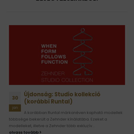
Újdonság: Studio kollekció
30
(korábbi Runtal)
jan
A korábban Runtal márkanéven kapható modellek
többsége bekerült a Zehnder kínálatába. Ezeket a
modelleket, illetve a Zehnder több exkluzív...
olvass tovább