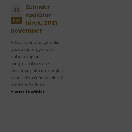
Rosszul
Eddig nem
18
05
alszol?
gondolkozt
nov
nov
Lehetséges,
függőleges
hogy a
radiátorban?
hőmérséklettel
Mostantól fogsz.
van gond.
A Zehnder fűtőtestjei kö
már egyáltalán nem ritk
Azt nem nehéz azonosítani,
hogy egy klasszikusnak
ha valaki rosszul alszik, azt
nevezhető vízszintes
már annál inkább, hogy
radiátorból egy megnyúj
ennek mi lehet az oka. A...
vertikális változatot is...
olvass tovább
olvass tovább