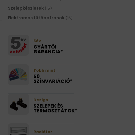
Szelepkészletek
(15)
Elektromos fűtőpatronok
(15)
5év
GYÁRTÓI
GARANCIA*
Több mint
50
SZÍNVARIÁCIÓ*
Design
SZELEPEK ÉS
TERMOSZTÁTOK*
t
Radiátor