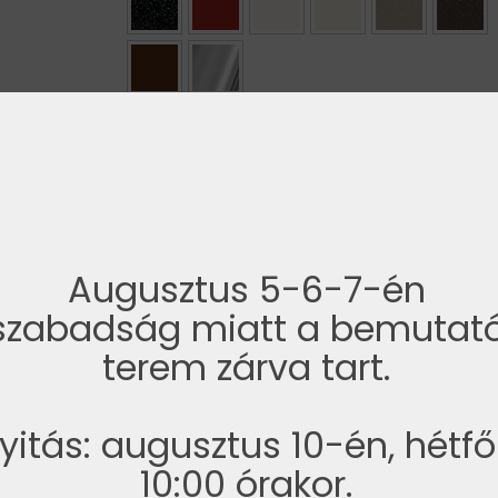
AJÁNLATKÉRÉS
KEDVENCEKHEZ
Augusztus 5-6-7-én
szabadság miatt a bemutat
terem zárva tart.
yitás: augusztus 10-én, hétf
ói garancia
10:00 órakor.