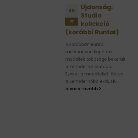
Újdonság:
Megújult
0
19
Studio
színvilág,
n
jan
kollekció
színes
orábbi Runtal)
radiátorszelepek
február 1-től
orábban Runtal
kanéven kapható
Február 1-től új színekben
ellek többsége bekerült
rendelhetők a Zehnder
ehnder kínálatába.
radiátorok. A népszerű
et a modelleket, illetve
Technoline felület a 2-es
hnder több exkluzív...
színkategóriában érhető el
ass tovább
fényes és...
olvass tovább