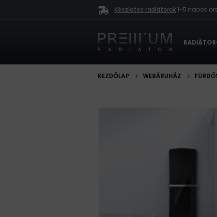
Készletes radiátorok
1-5 napos ors
RADIÁTO
KEZDŐLAP
WEBÁRUHÁZ
FÜRDŐ