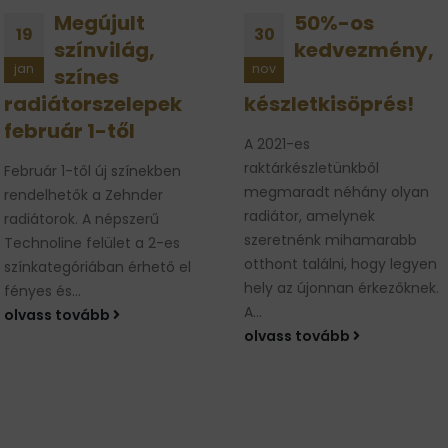
50%-os
Zehnder
30
22
kedvezmény,
radiátor
nov
nov
hírek, 2021
készletkisöprés!
november
A 2021-es
A Covid járvány globális
raktárkészletünkből
gazdaságra gyakorolt
megmaradt néhány olyan
hatása sajnos
radiátor, amelynek
megmutatkozik az
szeretnénk mihamarabb
alapanyagok, az energia és
otthont találni, hogy legyen
a logisztika árának jelentős
hely az újonnan érkezőknek.
emelkedésében....
A...
olvass tovább
olvass tovább