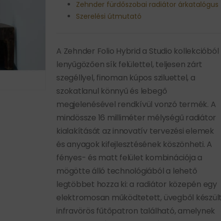
Zehnder fürdőszobai radiátor árkatalógus
Szerelési útmutató
A Zehnder Folio Hybrid a Studio kollekcióból
lenyűgözően sík felülettel, teljesen zárt
szegéllyel, finoman kúpos sziluettel, a
szokatlanul könnyű és lebegő
megjelenésével rendkívül vonzó termék. A
mindössze 16 milliméter mélységű radiátor
kialakítását az innovatív tervezési elemek
és anyagok kifejlesztésének köszönheti. A
fényes- és matt felület kombinációja a
mögötte álló technológiából a lehető
legtöbbet hozza ki: a radiátor közepén egy
elektromosan működtetett, üvegből készül
infravörös fűtőpatron található, amelynek