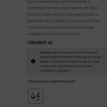
gyors reakcióideje lehetővé teszi a
törölközők lehető legrövidebb idő alatt
történő szárítását és felmelegítését. A
körülötte lévő radiátor a központi fűtési
rendszerhez csatlakozik, és kellemes
meleget biztosít a szobában.
1.063.859
Ft
-tól
Radiátoraink típusvariációit és méret
választékát letölthető katalógusunkban
találja. Válasszon üzemmódot és színt,
majd kérje ajánlatunkat akár több
modellre is egyben!
Válasszon üzemmódot!