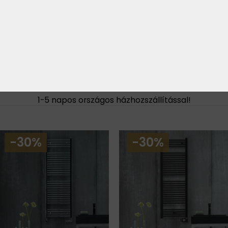
design radiátorok testére
5 év Zehnder gyártói garancia
. Elektromos modellek esetében az elektronika külön garanciát i
t meg nem haladó darabok esetében kettő, míg az ennél
rom évig vállalja a gyártó a javítást, vagy cserét.
KÉSZLETRŐL RENDELHETŐ MODELLE
1-5 napos országos házhozszállítással!
-30%
-30%