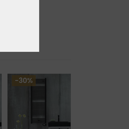
s
K
-30%
-30%