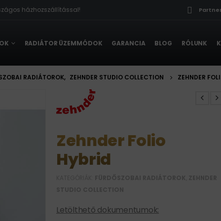
zágos házhozszállítással!

Partne
ROK
RADIÁTOR ÜZEMMÓDOK
GARANCIA
BLOG
RÓLUNK
K
SZOBAI RADIÁTOROK
,
ZEHNDER STUDIO COLLECTION
ZEHNDER FOLI
Zehnder Folio
Hybrid
KATEGÓRIÁK:
FÜRDŐSZOBAI RADIÁTOROK
,
ZEHNDER
STUDIO COLLECTION
Letölthető dokumentumok: