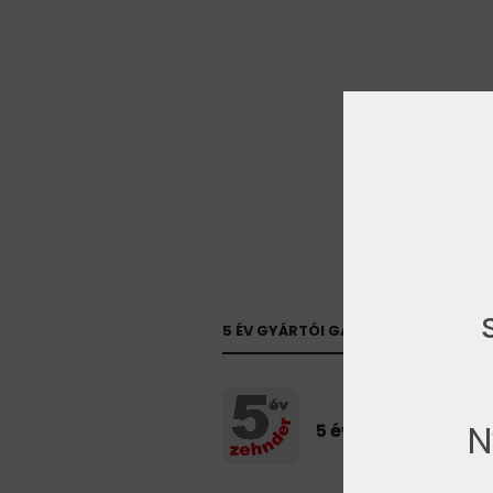
5 ÉV GYÁRTÓI GARANCIA
N
5 év Zehnder gyárt