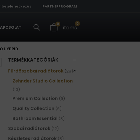
r bejelenetkezés
PARTNERPROGRAM
0
0
items
APCSOLAT
O HYBRID
TERMÉKKATEGÓRIÁK
Fürdőszobai radiátorok
(28)
Zehnder Studio Collection
(10)
Premium Collection
(9)
Quality Collection
(6)
Bathroom Essential
(3)
Szobai radiátorok
(12)
Készletes radiátorok
(8)