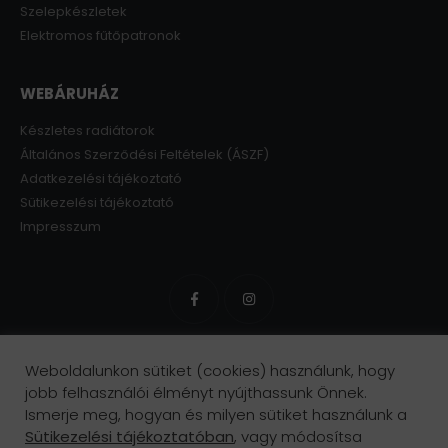
Szelepkészletek
Elektromos fűtőpatronok
WEBÁRUHÁZ
Készletes radiátorok
Általános Szerződési Feltételek (ÁSZF)
Adatkezelési tájékoztató
Sütikezelési tájékoztató
Impresszum
Weboldalunkon sütiket (cookies) használunk, hogy
jobb felhasználói élményt nyújthassunk Önnek.
Ismerje meg, hogyan és milyen sütiket használunk a
Sütikezelési tájékoztatóban
, vagy módosítsa