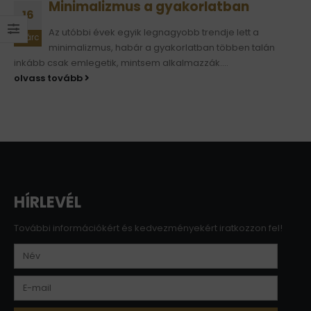
Minimalizmus a gyakorlatban
16
Az utóbbi évek egyik legnagyobb trendje lett a
márc
minimalizmus, habár a gyakorlatban többen talán
inkább csak emlegetik, mintsem alkalmazzák....
olvass tovább
HÍRLEVÉL
További információkért és kedvezményekért iratkozzon fel!