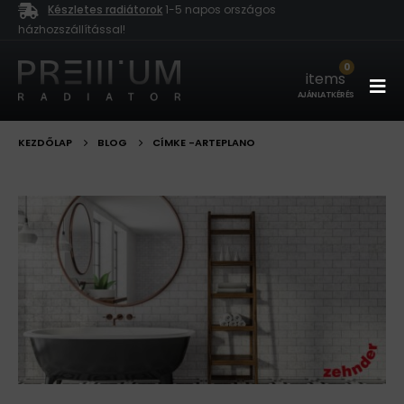
Készletes radiátorok
1-5 napos országos
házhozszállítással!
0
items
AJÁNLATKÉRÉS
KEZDŐLAP
BLOG
CÍMKE -
ARTEPLANO