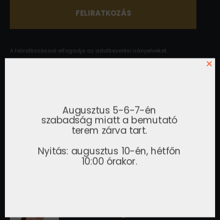
A feliratkozással elfogadja az
adatkezelési irányelveket.
×
KAPCSOLAT
Kérje egyedi ajánlatunkat, vagy látogasson el
Augusztus 5-6-7-én
bemutatótermünkbe.
szabadság miatt a bemutató
terem zárva tart.
Gelei Sándor
ÜGYVEZETŐ
Nyitás: augusztus 10-én, hétfőn
+36 30 815 2151
gelei.sandor@airzone.hu
10:00 órakor.
Tóth Erzsébet
IRODAVEZETŐ
+36 30 355 4664
toth.erzsebet@airzone.hu