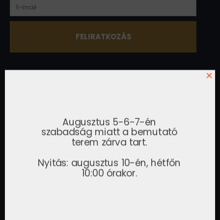
×
A feliratkozással elfogadja az
adatkezelési irányelveket.
KAPCSOLAT
Augusztus 5-6-7-én
Kérje egyedi ajánlatunkat, vagy látogasson el
szabadság miatt a bemutató
bemutatótermünkbe.
terem zárva tart.
Gelei Sándor
Nyitás: augusztus 10-én, hétfőn
ÜGYVEZETŐ
10:00 órakor.
+36 30 815 2151
gelei.sandor@airzone.hu
Tóth Erzsébet
IRODAVEZETŐ