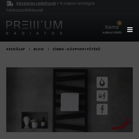
Készletes radiátorok
1-5 napos országos
házhozszállítással!
0
items
AJÁNLATKÉRÉS
KEZDŐLAP
BLOG
CÍMKE -
KÖZPONTI FŰTÉSŰ