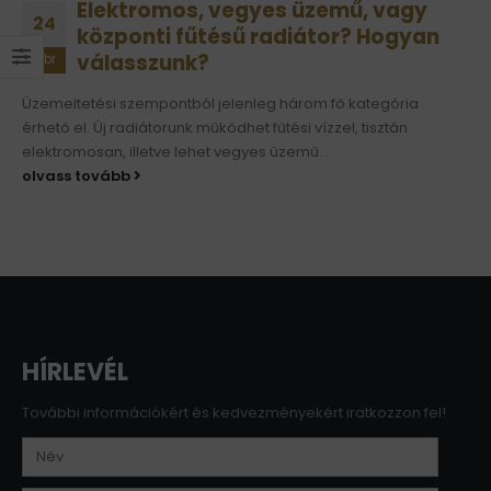
Elektromos, vegyes üzemű, vagy
24
központi fűtésű radiátor? Hogyan
válasszunk?
febr
Üzemeltetési szempontból jelenleg három fő kategória
érhető el. Új radiátorunk működhet fűtési vízzel, tisztán
elektromosan, illetve lehet vegyes üzemű...
olvass tovább
HÍRLEVÉL
További információkért és kedvezményekért iratkozzon fel!