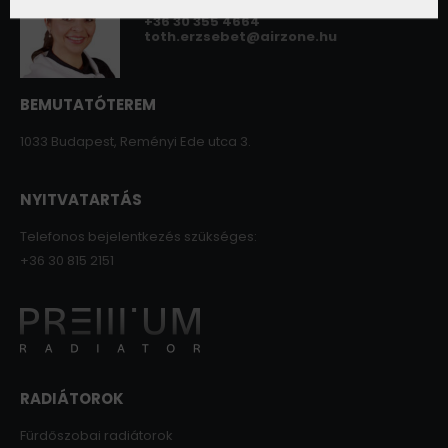
+36 30 355 4664
toth.erzsebet@airzone.hu
BEMUTATÓTEREM
1033 Budapest, Reményi Ede utca 3.
NYITVATARTÁS
Telefonos bejelentkezés szükséges:
+36 30 815 2151
RADIÁTOROK
Fürdőszobai radiátorok