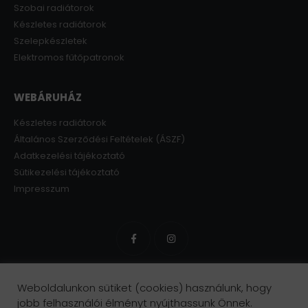
Szobai radiátorok
Készletes radiátorok
Szelepkészletek
Elektromos fűtőpatronok
WEBÁRUHÁZ
Készletes radiátorok
Általános Szerződési Feltételek (ÁSZF)
Adatkezelési tájékoztató
Sütikezelési tájékoztató
Impresszum
Weboldalunkon sütiket (cookies) használunk, hogy
jobb felhasználói élményt nyújthassunk Önnek.