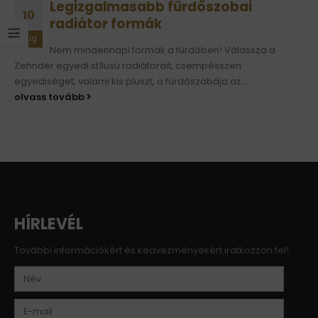
Legizgalmasabb fürdőszobai
10
radiátor formák
aug
Nem mindennapi formák a fürdőben! Válassza a
Zehnder egyedi stílusú radiátorait, csempésszen
egyediséget, valami kis pluszt, a fürdőszabája az...
olvass tovább
HÍRLEVÉL
További információkért és kedvezményekért iratkozzon fel!