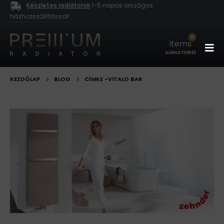
Készletes radiátorok
1-5 napos országos
házhozszállítással!
0
items
AJÁNLATKÉRÉS
KEZDŐLAP
BLOG
CÍMKE -
VITALO BAR