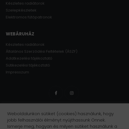
Készletes radiátorok
Szelepkészletek
Elektromos fűtőpatronok
WEBÁRUHÁZ
Készletes radiátorok
Általános Szerződési Feltételek (ÁSZF)
Adatkezelési tájékoztató
Sütikezelési tájékoztató
Impresszum
Weboldalunkon sütiket (cookies) használunk, hogy
jobb felhasználói élményt nyújthassunk Önnek.
Ismerje meg, hogyan és milyen sütiket használunk a