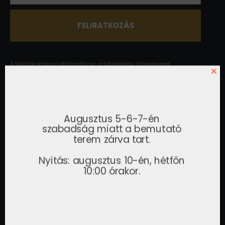
A feliratkozással elfogadja az
adatkezelési irányelveket.
×
KAPCSOLAT
Kérje egyedi ajánlatunkat, vagy látogasson el
Augusztus 5-6-7-én
bemutatótermünkbe.
szabadság miatt a bemutató
terem zárva tart.
Gelei Sándor
ÜGYVEZETŐ
Nyitás: augusztus 10-én, hétfőn
+36 30 815 2151
10:00 órakor.
gelei.sandor@airzone.hu
Tóth Erzsébet
IRODAVEZETŐ
+36 30 355 4664