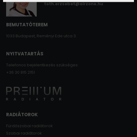
toth.erzsebet@airzone.hu
BEMUTATÓTEREM
1033 Budapest, Reményi Ede utca 3.
NYITVATARTÁS
Telefonos bejelentkezés szükséges:
+36 30 815 2151
RADIÁTOROK
Fürdőszobai radiátorok
Szobai radiátorok