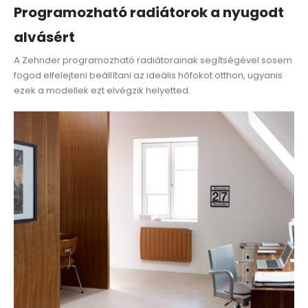
Programozható radiátorok a nyugodt
alvásért
A Zehnder programozható radiátorainak segítségével sosem
fogod elfelejteni beállítani az ideális hőfokot otthon, ugyanis
ezek a modellek ezt elvégzik helyetted.