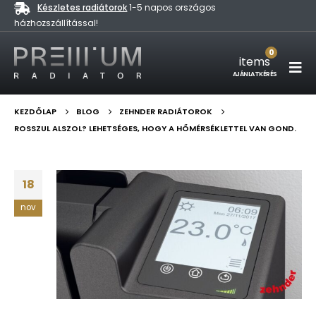
Készletes radiátorok
1-5 napos országos
házhozszállítással!
0
items
AJÁNLATKÉRÉS
KEZDŐLAP
BLOG
ZEHNDER RADIÁTOROK
ROSSZUL ALSZOL? LEHETSÉGES, HOGY A HŐMÉRSÉKLETTEL VAN GOND.
18
nov