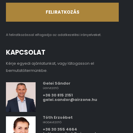
A feliratkozással elfogadja az
adatkezelési irányelveket.
KAPCSOLAT
Kérje egyedi ajánlatunkat, vagy látogasson el
bemutatótermünkbe.
Gelei Sándor
ÜGYVEZETŐ
+36 30 815 2151
gelei.sandor@airzone.hu
Tóth Erzsébet
IRODAVEZETŐ
+36 30 355 4664