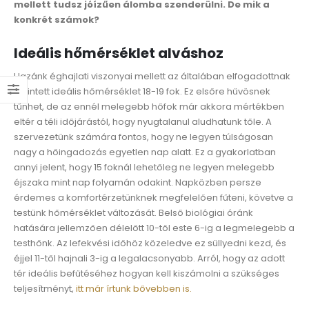
mellett tudsz jóízűen álomba szenderülni. De mik a
konkrét számok?
Ideális hőmérséklet alváshoz
Hazánk éghajlati viszonyai mellett az általában elfogadottnak
tekintett ideális hőmérséklet 18-19 fok. Ez elsőre hűvösnek
tűnhet, de az ennél melegebb hőfok már akkora mértékben
eltér a téli időjárástól, hogy nyugtalanul aludhatunk tőle. A
szervezetünk számára fontos, hogy ne legyen túlságosan
nagy a hőingadozás egyetlen nap alatt. Ez a gyakorlatban
annyi jelent, hogy 15 foknál lehetőleg ne legyen melegebb
éjszaka mint nap folyamán odakint. Napközben persze
érdemes a komfortérzetünknek megfelelően fűteni, követve a
testünk hőmérséklet változását. Belső biológiai óránk
hatására jellemzően délelőtt 10-től este 6-ig a legmelegebb a
testhőnk. Az lefekvési időhöz közeledve ez süllyedni kezd, és
éjjel 11-től hajnali 3-ig a legalacsonyabb. Arról, hogy az adott
tér ideális befűtéséhez hogyan kell kiszámolni a szükséges
teljesítményt,
itt már írtunk bővebben is.