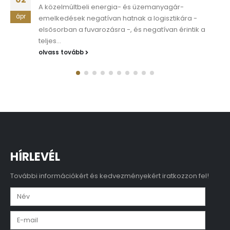
Runtal)
jan
A korábban Runtal márkanéven kapható modellek
többsége bekerült a Zehnder kínálatába. Ezeket a
modelleket, illetve a Zehnder több exkluzív...
olvass tovább
HÍRLEVÉL
További információkért és kedvezményekért iratkozzon fel!