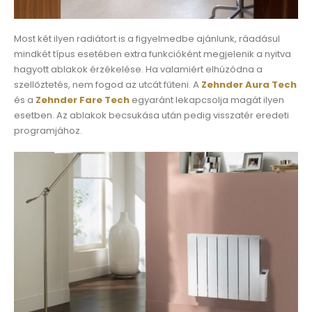
Most két ilyen radiátort is a figyelmedbe ajánlunk, ráadásul
mindkét típus esetében extra funkcióként megjelenik a nyitva
hagyott ablakok érzékelése. Ha valamiért elhúzódna a
szellőztetés, nem fogod az utcát fűteni. A
Zehnder Aura Tech
és a
Zehnder Fare Tech
egyaránt lekapcsolja magát ilyen
esetben. Az ablakok becsukása után pedig visszatér eredeti
programjához.