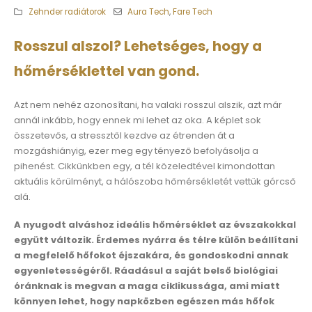
Zehnder radiátorok
Aura Tech
,
Fare Tech
Rosszul alszol? Lehetséges, hogy a
hőmérséklettel van gond.
Azt nem nehéz azonosítani, ha valaki rosszul alszik, azt már
annál inkább, hogy ennek mi lehet az oka. A képlet sok
összetevős, a stressztől kezdve az étrenden át a
mozgáshiányig, ezer meg egy tényező befolyásolja a
pihenést. Cikkünkben egy, a tél közeledtével kimondottan
aktuális körülményt, a hálószoba hőmérsékletét vettük górcső
alá.
A nyugodt alváshoz ideális hőmérséklet az évszakokkal
együtt változik. Érdemes nyárra és télre külön beállítani
a megfelelő hőfokot éjszakára, és gondoskodni annak
egyenletességéről. Ráadásul a saját belső biológiai
óránknak is megvan a maga ciklikussága, ami miatt
könnyen lehet, hogy napközben egészen más hőfok