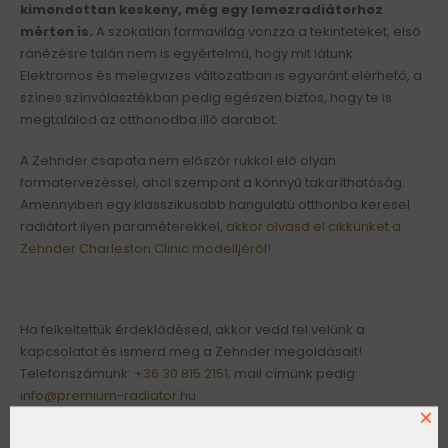
kimondottan keskeny, még egy lemezradiátorhoz
mérten is.
A szokatlan formavilág vonzza a tekinteteket, első
ránézésre talán nem is egyértelmű, hogy mit látunk.
Elektromos és melegvizes változatban is egyaránt elérhető, a
színes színválasztékban pedig egészen biztos, hogy te is
megtalálod az otthonodba illő darabot.
A Zehnder csapata nem először rukkol elő olyan
formatervezéssel, ahol szempont a könnyű takaríthatóság.
Amennyiben egy klasszikusabb hangulatú otthonba keresel
radiátort ilyen paraméterekkel,
akkor olvasd el cikkünket a
Zehnder Charleston Clinic modelljéről!
Ha felkeltettük érdeklődésed, akkor vedd fel velünk a
kapcsolatot és ismerd meg a Zehnder megoldásait!
Telefonszámunk:
+36 30 815 2151
, mail címünk pedig:
info@premium-radiator.hu
×