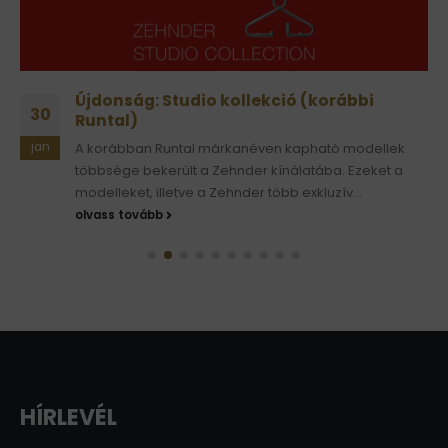
Újdonság: Studio kollekció (korábbi
30
Runtal)
jan
A korábban Runtal márkanéven kapható modellek
többsége bekerült a Zehnder kínálatába. Ezeket a
modelleket, illetve a Zehnder több exkluzív...
olvass tovább
HÍRLEVÉL