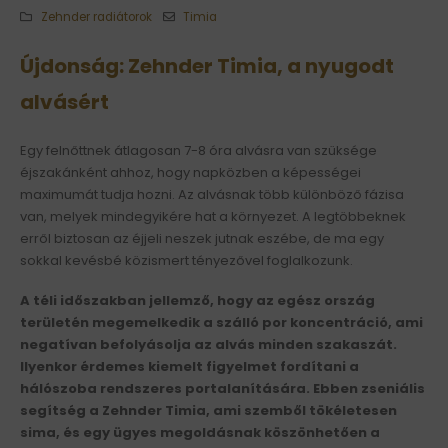
Zehnder radiátorok
Timia
Újdonság: Zehnder Timia, a nyugodt
alvásért
Egy felnőttnek átlagosan 7-8 óra alvásra van szüksége
éjszakánként ahhoz, hogy napközben a képességei
maximumát tudja hozni. Az alvásnak több különböző fázisa
van, melyek mindegyikére hat a környezet. A legtöbbeknek
erről biztosan az éjjeli neszek jutnak eszébe, de ma egy
sokkal kevésbé közismert tényezővel foglalkozunk.
A téli időszakban jellemző, hogy az egész ország
területén megemelkedik a szálló por koncentráció, ami
negatívan befolyásolja az alvás minden szakaszát.
Ilyenkor érdemes kiemelt figyelmet fordítani a
hálószoba rendszeres portalanítására. Ebben zseniális
segítség a Zehnder Timia, ami szemből tökéletesen
sima, és egy ügyes megoldásnak köszönhetően a