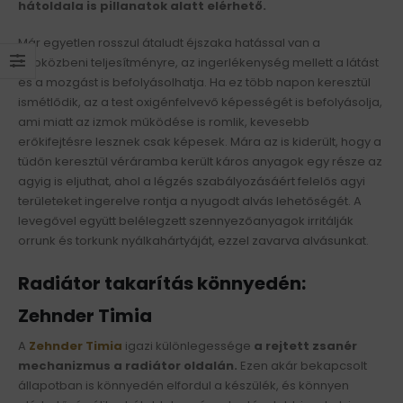
hátoldala is pillanatok alatt elérhető.
Már egyetlen rosszul átaludt éjszaka hatással van a
napközbeni teljesítményre, az ingerlékenység mellett a látást
és a mozgást is befolyásolhatja. Ha ez több napon keresztül
ismétlődik, az a test oxigénfelvevő képességét is befolyásolja,
ami miatt az izmok működése is romlik, kevesebb
erőkifejtésre lesznek csak képesek. Mára az is kiderült, hogy a
tüdőn keresztül véráramba került káros anyagok egy része az
agyig is eljuthat, ahol a légzés szabályozásáért felelős agyi
területeket ingerelve rontja a nyugodt alvás lehetőségét. A
levegővel együtt belélegzett szennyezőanyagok irritálják
orrunk és torkunk nyálkahártyáját, ezzel zavarva alvásunkat.
Radiátor takarítás könnyedén:
Zehnder Timia
A
Zehnder Timia
igazi különlegessége
a rejtett zsanér
mechanizmus a radiátor oldalán.
Ezen akár bekapcsolt
állapotban is könnyedén elfordul a készülék, és könnyen