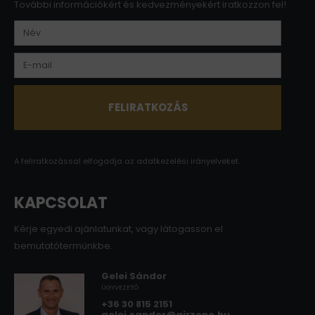
További információkért és kedvezményekért iratkozzon fel!
A feliratkozással elfogadja az
adatkezelési irányelveket.
KAPCSOLAT
Kérje egyedi ajánlatunkat, vagy látogasson el
bemutatótermünkbe.
Gelei Sándor
ÜGYVEZETŐ
+36 30 815 2151
gelei.sandor@airzone.hu