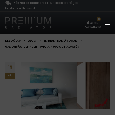
Készletes radiátorok
1-5 napos országos
házhozszállítással!
0
items
AJÁNLATKÉRÉS
KEZDŐLAP
BLOG
ZEHNDER RADIÁTOROK
ÚJDONSÁG: ZEHNDER TIMIA, A NYUGODT ALVÁSÉRT
15
okt