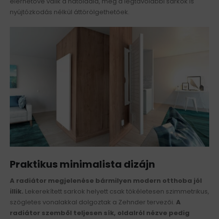
elérhetővé válik a hátoldala, még a legtávolabbi sarkok is
nyújtózkodás nélkül áttörölgethetőek.
Praktikus minimalista dizájn
A radiátor megjelenése bármilyen modern otthoba jól
illik.
Lekerekített sarkok helyett csak tökéletesen szimmetrikus,
szögletes vonalakkal dolgoztak a Zehnder tervezői.
A
radiátor szemből teljesen sík, oldalról nézve pedig