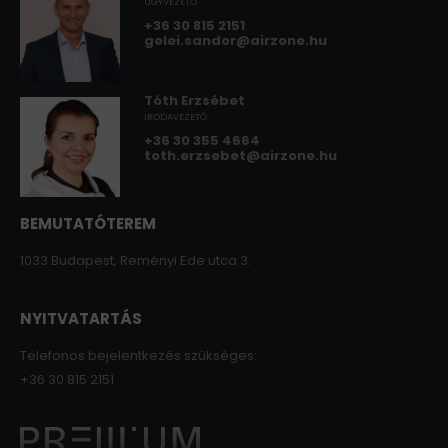
ÜGYVEZETŐ
+36 30 815 2151
gelei.sandor@airzone.hu
Tóth Erzsébet
IRODAVEZETŐ
+36 30 355 4664
toth.erzsebet@airzone.hu
BEMUTATÓTEREM
1033 Budapest, Reményi Ede utca 3.
NYITVATARTÁS
Telefonos bejelentkezés szükséges:
+36 30 815 2151