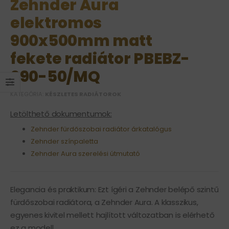
Zehnder Aura
elektromos
900x500mm matt
fekete radiátor PBEBZ-
090-50/MQ
KATEGÓRIA:
KÉSZLETES RADIÁTOROK
Letölthető dokumentumok:
Zehnder fürdőszobai radiátor árkatalógus
Zehnder színpaletta
Zehnder Aura szerelési útmutató
Elegancia és praktikum: Ezt ígéri a Zehnder belépő szintű
fürdőszobai radiátora, a Zehnder Aura. A klasszikus,
egyenes kivitel mellett hajlított változatban is elérhető
ez a modell.