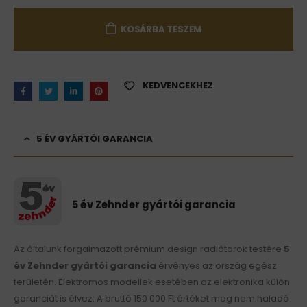
KOSÁRBA TESZEM
KEDVENCEKHEZ
5 ÉV GYÁRTÓI GARANCIA
5 év Zehnder gyártói garancia
Az általunk forgalmazott prémium design radiátorok testére
5
év Zehnder gyártói garancia
érvényes az ország egész
területén. Elektromos modellek esetében az elektronika külön
garanciát is élvez: A bruttó 150 000 Ft értéket meg nem haladó