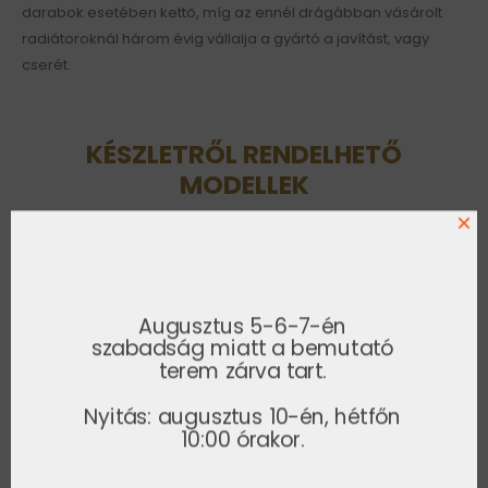
darabok esetében kettő, míg az ennél drágábban vásárolt
radiátoroknál három évig vállalja a gyártó a javítást, vagy
cserét.
KÉSZLETRŐL RENDELHETŐ
MODELLEK
1-5 napos országos házhozszállítással!
×
-30%
-30%
Augusztus 5-6-7-én
szabadság miatt a bemutató
terem zárva tart.
Nyitás: augusztus 10-én, hétfőn
10:00 órakor.