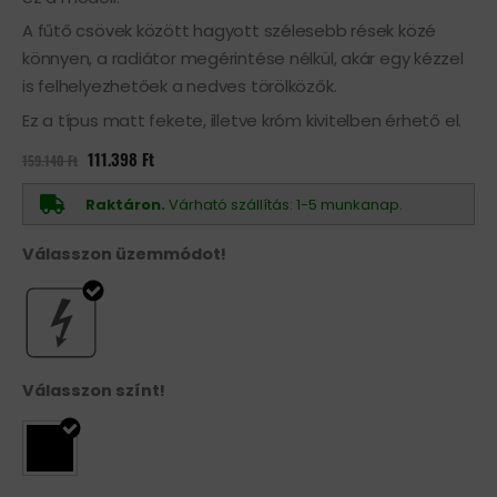
A fűtő csövek között hagyott szélesebb rések közé
könnyen, a radiátor megérintése nélkül, akár egy kézzel
is felhelyezhetőek a nedves törölközők.
Ez a típus matt fekete, illetve króm kivitelben érhető el.
Original
Current
111.398
Ft
159.140
Ft
price
price
was:
is:
159.140 Ft.
111.398 Ft.
Raktáron.
Várható szállítás: 1-5 munkanap.
Válasszon üzemmódot!
Válasszon színt!