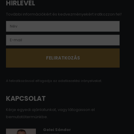
HÍRLEVÉL
További információkért és kedvezményekért iratkozzon fel!
A feliratkozással elfogadja az
adatkezelési irányelveket.
KAPCSOLAT
Kérje egyedi ajánlatunkat, vagy látogasson el
bemutatótermünkbe.
Gelei Sándor