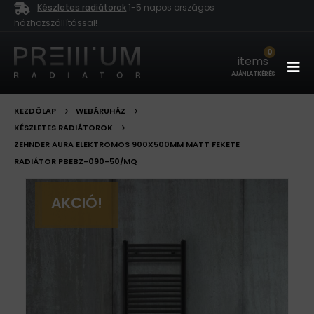
Készletes radiátorok
1-5 napos országos
házhozszállítással!
0
items
AJÁNLATKÉRÉS
KEZDŐLAP
WEBÁRUHÁZ
KÉSZLETES RADIÁTOROK
ZEHNDER AURA ELEKTROMOS 900X500MM MATT FEKETE
RADIÁTOR PBEBZ-090-50/MQ
AKCIÓ!