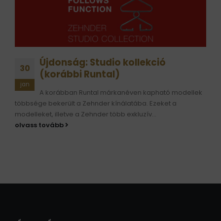
Újdonság: Studio kollekció
30
(korábbi Runtal)
jan
A korábban Runtal márkanéven kapható modellek
többsége bekerült a Zehnder kínálatába. Ezeket a
modelleket, illetve a Zehnder több exkluzív...
olvass tovább