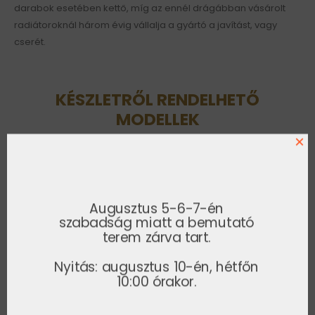
darabok esetében kettő, míg az ennél drágábban vásárolt
radiátoroknál három évig vállalja a gyártó a javítást, vagy
cserét.
KÉSZLETRŐL RENDELHETŐ
MODELLEK
×
1-5 napos országos házhozszállítással!
-30%
-30%
Augusztus 5-6-7-én
szabadság miatt a bemutató
terem zárva tart.
Nyitás: augusztus 10-én, hétfőn
10:00 órakor.