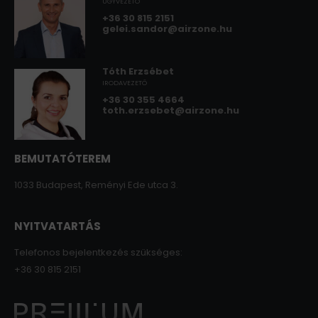
ÜGYVEZETŐ
+36 30 815 2151
gelei.sandor@airzone.hu
Tóth Erzsébet
IRODAVEZETŐ
+36 30 355 4664
toth.erzsebet@airzone.hu
BEMUTATÓTEREM
1033 Budapest, Reményi Ede utca 3.
NYITVATARTÁS
Telefonos bejelentkezés szükséges:
+36 30 815 2151