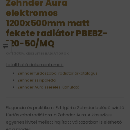
Zehnder Aura
elektromos
1200x500mm matt
fekete radiátor PBEBZ-
120-50/MQ
KATEGÓRIA:
KÉSZLETES RADIÁTOROK
Letölthető dokumentumok:
Zehnder fürdőszobai radiátor árkatalógus
Zehnder színpaletta
Zehnder Aura szerelési útmutató
Elegancia és praktikum: Ezt ígéri a Zehnder belépő szintű
fürdőszobai radiátora, a Zehnder Aura. A klasszikus,
egyenes kivitel mellett hajlított változatban is elérhető
ez a modell.