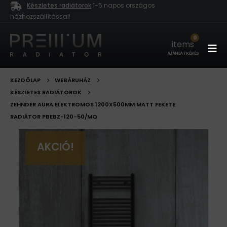
Készletes radiátorok
1-5 napos országos
házhozszállítással!
0
items
AJÁNLATKÉRÉS
KEZDŐLAP
WEBÁRUHÁZ
KÉSZLETES RADIÁTOROK
ZEHNDER AURA ELEKTROMOS 1200X500MM MATT FEKETE
RADIÁTOR PBEBZ-120-50/MQ
AKCIÓ!