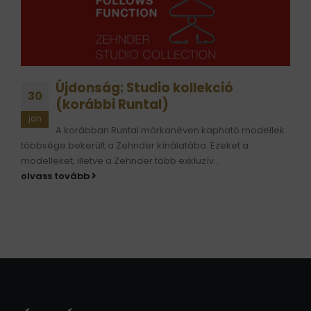
Újdonság: Studio kollekció
30
(korábbi Runtal)
jan
A korábban Runtal márkanéven kapható modellek
többsége bekerült a Zehnder kínálatába. Ezeket a
modelleket, illetve a Zehnder több exkluzív...
olvass tovább