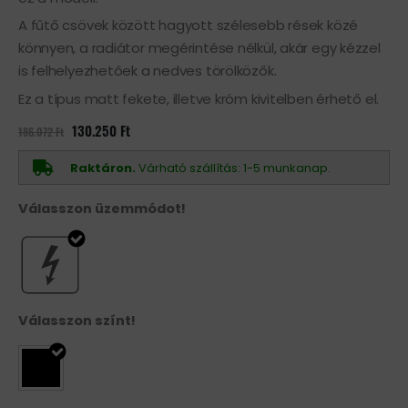
A fűtő csövek között hagyott szélesebb rések közé
könnyen, a radiátor megérintése nélkül, akár egy kézzel
is felhelyezhetőek a nedves törölközők.
Ez a típus matt fekete, illetve króm kivitelben érhető el.
Original
Current
130.250
Ft
186.072
Ft
price
price
was:
is:
186.072 Ft.
130.250 Ft.
Raktáron.
Várható szállítás: 1-5 munkanap.
Válasszon üzemmódot!
Válasszon színt!