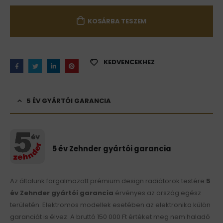
KOSÁRBA TESZEM
KEDVENCEKHEZ
5 ÉV GYÁRTÓI GARANCIA
5 év Zehnder gyártói garancia
Az általunk forgalmazott prémium design radiátorok testére
5
év Zehnder gyártói garancia
érvényes az ország egész
területén. Elektromos modellek esetében az elektronika külön
garanciát is élvez: A bruttó 150 000 Ft értéket meg nem haladó