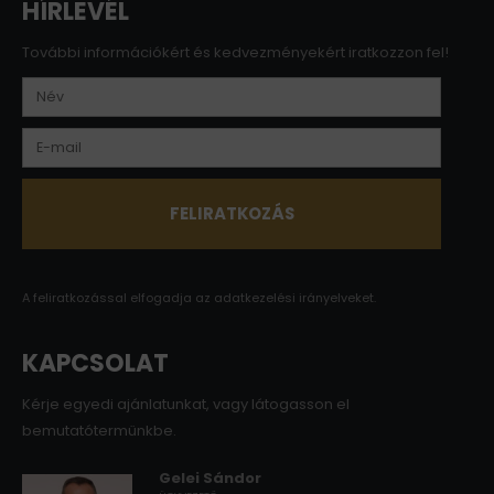
HÍRLEVÉL
További információkért és kedvezményekért iratkozzon fel!
A feliratkozással elfogadja az
adatkezelési irányelveket.
KAPCSOLAT
Kérje egyedi ajánlatunkat, vagy látogasson el
bemutatótermünkbe.
Gelei Sándor