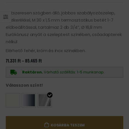
Kétszeresen szögben álló, jobbos szabályozószelep,
kézikerékkel, M 30 x 1,5 mm termosztatikus betét 1-7
előbeállítással, tartalmaz 2 db 3/4”, Ø 16,8 mm
Eurókónusz anyát a szeleptest színében, csőadapterek
nélkül
Elérhető fehér, króm és inox színekben.
Ártartomány:
71.331
Ft
–
85.465
Ft
71.331 Ft
-
85.465 Ft
Raktáron.
Várható szállítás: 1-5 munkanap.
Válasszon színt!
KOSÁRBA TESZEM