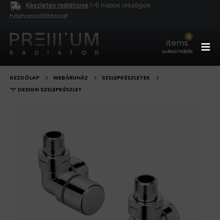
Készletes radiátorok
1-5 napos országos
házhozszállítással!
0
items
AJÁNLATKÉRÉS
KEZDŐLAP
WEBÁRUHÁZ
SZELEPKÉSZLETEK
“I” DESIGN SZELEPKÉSZLET