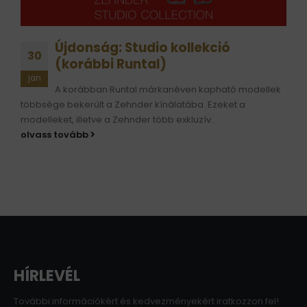
Újdonság: Studio kollekció
30
(korábbi Runtal)
jan
A korábban Runtal márkanéven kapható modellek
többsége bekerült a Zehnder kínálatába. Ezeket a
modelleket, illetve a Zehnder több exkluzív...
olvass tovább
HÍRLEVÉL
További információkért és kedvezményekért iratkozzon fel!