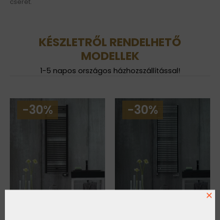
cserét.
KÉSZLETRŐL RENDELHETŐ
MODELLEK
1-5 napos országos házhozszállítással!
-30%
-30%
×
Zehnder Aura
Zehnder Aura
elektromos
elektromos