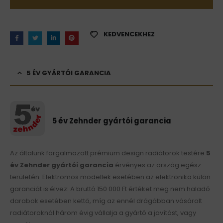
KEDVENCEKHEZ
5 ÉV GYÁRTÓI GARANCIA
5 év Zehnder gyártói garancia
Az általunk forgalmazott prémium design radiátorok testére
5
év Zehnder gyártói garancia
érvényes az ország egész
területén. Elektromos modellek esetében az elektronika külön
garanciát is élvez: A bruttó 150 000 Ft értéket meg nem haladó
darabok esetében kettő, míg az ennél drágábban vásárolt
radiátoroknál három évig vállalja a gyártó a javítást, vagy