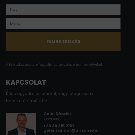
A feliratkozással elfogadja az
adatkezelési irányelveket.
KAPCSOLAT
Kérje egyedi ajánlatunkat, vagy látogasson el
bemutatótermünkbe.
Gelei Sándor
ÜGYVEZETŐ
+36 30 815 2151
gelei.sandor@airzone.hu