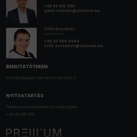
+36 30 815 2151
gelei.sandor@airzone.hu
Tóth Erzsébet
IRODAVEZETŐ
+36 30 355 4664
toth.erzsebet@airzone.hu
BEMUTATÓTEREM
1033 Budapest, Reményi Ede utca 3.
NYITVATARTÁS
Telefonos bejelentkezés szükséges:
+36 30 815 2151