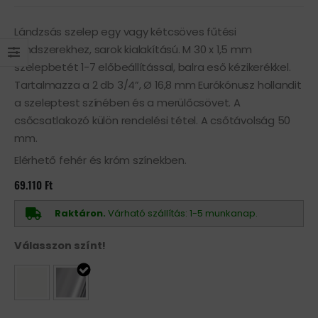
Lándzsás szelep egy vagy kétcsöves fűtési
rendszerekhez, sarok kialakítású. M 30 x 1,5 mm
szelepbetét 1-7 előbeállítással, balra eső kézikerékkel.
Tartalmazza a 2 db 3/4”, Ø 16,8 mm Eurókónusz hollandit
a szeleptest színében és a merülőcsövet. A
csőcsatlakozó külön rendelési tétel. A csőtávolság 50
mm.
Elérhető fehér és króm színekben.
69.110
Ft
Raktáron.
Várható szállítás: 1-5 munkanap.
Válasszon színt!