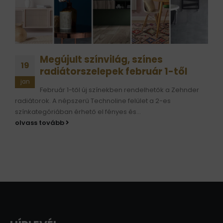
Megújult színvilág, színes
19
radiátorszelepek február 1-től
jan
Február 1-től új színekben rendelhetők a Zehnder
radiátorok. A népszerű Technoline felület a 2-es
színkategóriában érhető el fényes és...
olvass tovább