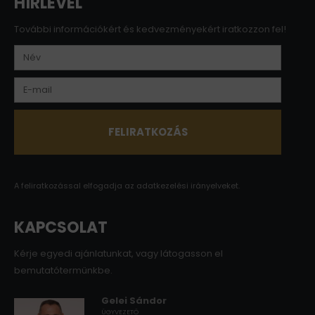
HÍRLEVÉL
További információkért és kedvezményekért iratkozzon fel!
A feliratkozással elfogadja az
adatkezelési irányelveket.
KAPCSOLAT
Kérje egyedi ajánlatunkat, vagy látogasson el
bemutatótermünkbe.
Gelei Sándor
ÜGYVEZETŐ