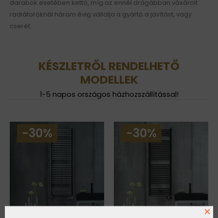
darabok esetében kettő, míg az ennél drágábban vásárolt
radiátoroknál három évig vállalja a gyártó a javítást, vagy
cserét.
KÉSZLETRŐL RENDELHETŐ
MODELLEK
1-5 napos országos házhozszállítással!
-30%
-30%
×