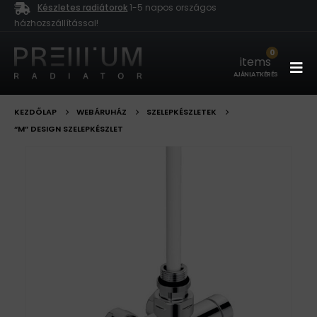
Készletes radiátorok
1-5 napos országos
házhozszállítással!
0
items
AJÁNLATKÉRÉS
KEZDŐLAP
WEBÁRUHÁZ
SZELEPKÉSZLETEK
“M” DESIGN SZELEPKÉSZLET