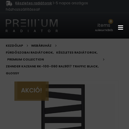
Készletes radiátorok
1-5 napos országos
házhozszállítással!
0
items
AJÁNLATKÉRÉS
KEZDŐLAP
WEBÁRUHÁZ
FÜRDŐSZOBAI RADIÁTOROK
,
KÉSZLETES RADIÁTOROK
,
PREMIUM COLLECTION
ZEHNDER KAZEANE RK-100-060 RAL9017 TRAFFIC BLACK,
GLOSSY
AKCIÓ!