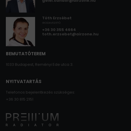
gelei.sandor@airzone.hu
Tóth Erzsébet
IRODAVEZETŐ
+36 30 355 4664
toth.erzsebet@airzone.hu
BEMUTATÓTEREM
1033 Budapest, Reményi Ede utca 3.
NYITVATARTÁS
Telefonos bejelentkezés szükséges:
+36 30 815 2151