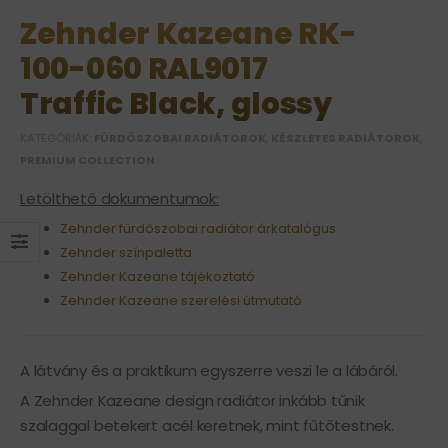
Zehnder Kazeane RK-
100-060 RAL9017
Traffic Black, glossy
KATEGÓRIÁK:
FÜRDŐSZOBAI RADIÁTOROK
,
KÉSZLETES RADIÁTOROK
,
PREMIUM COLLECTION
Letölthető dokumentumok:
Zehnder fürdőszobai radiátor árkatalógus
Zehnder színpaletta
Zehnder Kazeane tájékoztató
Zehnder Kazeane szerelési útmutató
A látvány és a praktikum egyszerre veszi le a lábáról.
A Zehnder Kazeane design radiátor inkább tűnik
szalaggal betekert acél keretnek, mint fűtőtestnek.