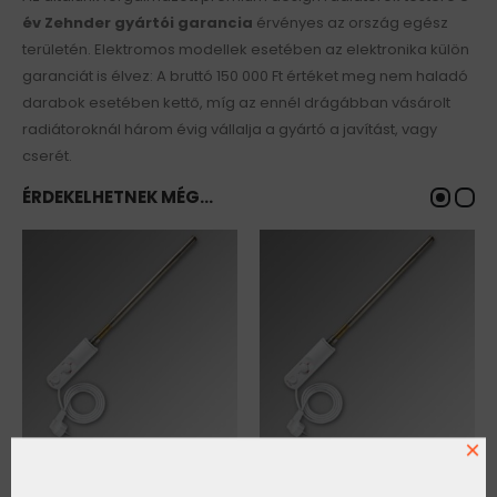
év Zehnder gyártói garancia
érvényes az ország egész
területén. Elektromos modellek esetében az elektronika külön
garanciát is élvez: A bruttó 150 000 Ft értéket meg nem haladó
darabok esetében kettő, míg az ennél drágábban vásárolt
radiátoroknál három évig vállalja a gyártó a javítást, vagy
cserét.
ÉRDEKELHETNEK MÉG…
×
DBM 300W fűtőpatron
DBM 900W fűtőpatron
216.675
Ft
274.733
Ft