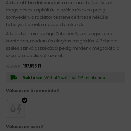
A döntött bordák vonalait a minimalista építészeti
megoldások inspirálták, a széles réseken pedig
könnyedén, a radiátor testének érintése nélkül is
felhelyezhetőek a nedves törülközők.
A letisztult formavilágú Zehnder Kazene egyszerre
komfortos, modern és elegáns megoldás. A Zehnder
széles színválasztékából pedig mindenki megtalálja a
számára ideális változatot.
Original
Current
197.593
Ft
395.186
Ft
price
price
was:
is:
395.186 Ft.
197.593 Ft.
Raktáron.
Várható szállítás: 1-5 munkanap.
Válasszon üzemmódot!
Válasszon színt!