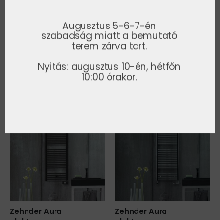
Augusztus 5-6-7-én
szabadság miatt a bemutató
terem zárva tart.
KÉSZLETRŐL RENDELHETŐ
MODELLEK
Nyitás: augusztus 10-én, hétfőn
10:00 órakor.
1-5 napos országos házhozszállítással!
-30%
-30%
Zehnder Aura
Zehnder Aura