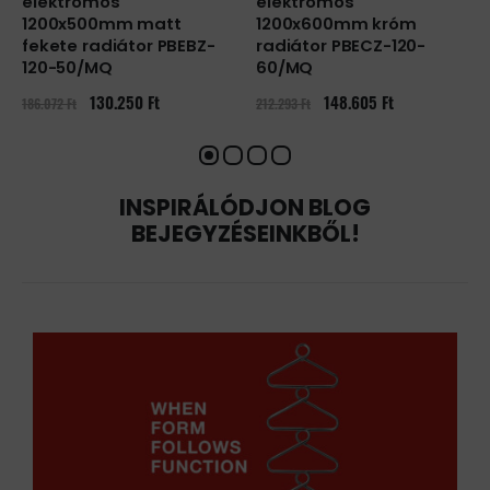
elektromos
elektromos
1200x500mm matt
1200x600mm króm
fekete radiátor PBEBZ-
radiátor PBECZ-120-
120-50/MQ
60/MQ
Original
Current
Original
Current
130.250
Ft
148.605
Ft
186.072
Ft
212.293
Ft
price
price
price
price
Ft.
was:
is:
was:
is:
186.072 Ft.
130.250 Ft.
212.293 Ft.
148.605 F
INSPIRÁLÓDJON BLOG
BEJEGYZÉSEINKBŐL!