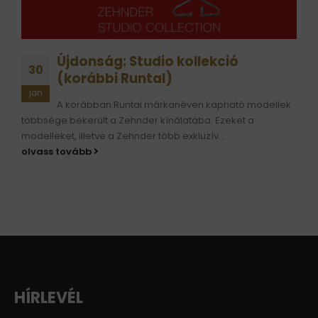
Újdonság: Studio kollekció
30
(korábbi Runtal)
jan
A korábban Runtal márkanéven kapható modellek
többsége bekerült a Zehnder kínálatába. Ezeket a
modelleket, illetve a Zehnder több exkluzív...
olvass tovább
HÍRLEVÉL