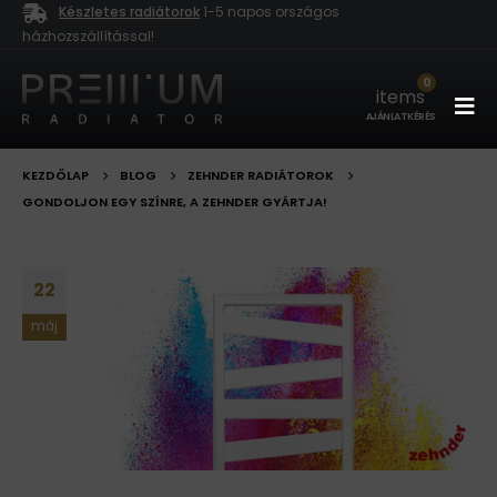
Készletes radiátorok
1-5 napos országos
házhozszállítással!
0
items
AJÁNLATKÉRÉS
KEZDŐLAP
BLOG
ZEHNDER RADIÁTOROK
GONDOLJON EGY SZÍNRE, A ZEHNDER GYÁRTJA!
22
máj