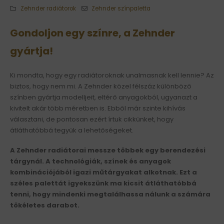
Zehnder radiátorok
Zehnder színpaletta
Gondoljon egy színre, a Zehnder
gyártja!
Ki mondta, hogy egy radiátoroknak unalmasnak kell lennie? Az
biztos, hogy nem mi. A Zehnder közel félszáz különböző
színben gyártja modelljeit, eltérő anyagokból, ugyanazt a
kivitelt akár több méretben is. Ebből már szinte kihívás
választani, de pontosan ezért írtuk cikkünket, hogy
átláthatóbbá tegyük a lehetőségeket.
A Zehnder radiátorai messze többek egy berendezési
tárgynál. A technológiák, színek és anyagok
kombinációjából igazi műtárgyakat alkotnak. Ezt a
széles palettát igyekszünk ma kicsit átláthatóbbá
tenni, hogy mindenki megtalálhassa nálunk a számára
tökéletes darabot.