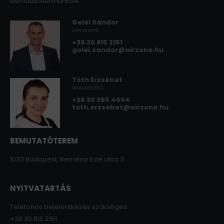
bemutatótermünkbe.
Gelei Sándor
ÜGYVEZETŐ
+36 30 815 2151
gelei.sandor@airzone.hu
Tóth Erzsébet
IRODAVEZETŐ
+36 30 355 4664
toth.erzsebet@airzone.hu
BEMUTATÓTEREM
1033 Budapest, Reményi Ede utca 3.
NYITVATARTÁS
Telefonos bejelentkezés szükséges:
+36 30 815 2151