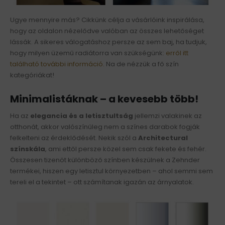
Ugye mennyire más? Cikkünk célja a vásárlóink inspirálása,
hogy az oldalon nézelődve valóban az összes lehetőséget
lássák. A sikeres válogatáshoz persze az sem baj, ha tudjuk,
hogy milyen üzemű radiátorra van szükségünk:
erről itt
található további információ.
Na de nézzük a fő szín
kategóriákat!
Minimalistáknak – a kevesebb több!
Ha az
elegancia és a letisztultság
jellemzi valakinek az
otthonát, akkor valószínűleg nem a színes darabok fogják
felkelteni az érdeklődését. Nekik szól a
Architectural
színskála
, ami ettől persze közel sem csak fekete és fehér.
Összesen tizenöt különböző színben készülnek a Zehnder
termékei, hiszen egy letisztul környezetben – ahol semmi sem
tereli el a tekintet – ott számítanak igazán az árnyalatok.