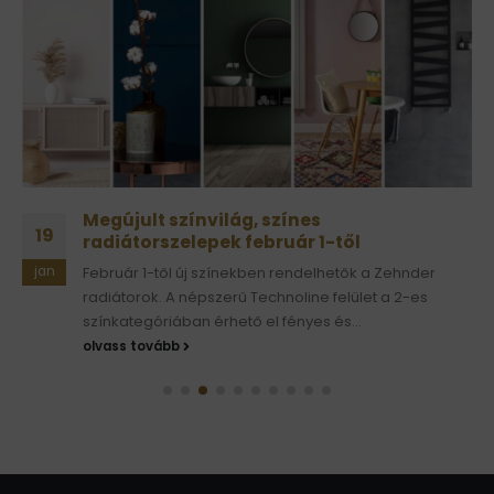
Megújult színvilág, színes
19
radiátorszelepek február 1-től
jan
Február 1-től új színekben rendelhetők a Zehnder
radiátorok. A népszerű Technoline felület a 2-es
színkategóriában érhető el fényes és...
olvass tovább