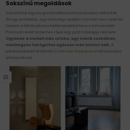
Sokszínű megoldások
Szeretnénk egy kis gondolatébresztővel kezdeni cikkünket.
Ahogy említettük, egy minőségi radiátor ma már nem csak fűt,
hanem a látványával is kellemesebbé teszi a környezetét.
Pontosan ezért érdemes rájuk egy picit másképp néznünk.
Ugyanaz a modell más színbe, egy másik szobában,
máshogyan felrögzítve egészen más hatást kelt.
A
példa kedvéért itt látható a
Zehnder Radiapanel
két különböz
elhelyezéssel: