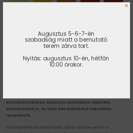
×
Augusztus 5-6-7-én
szabadság miatt a bemutató
terem zárva tart.
Nyitás: augusztus 10-én, hétfőn
10:00 órakor.
Összefoglalva
Közel félszáz színvariációval várjuk érdeklődőinket, és ebbe a
króm kivitelű darabokat még bele sem számoltuk! Ha
körbenéz kínálatunkban, javasoljuk, hogy engedje el a
fantáziáját, és kérdezzen bátran.
A legtöbb típus széles
színválasztékban, bizonyos esetekben többféle
üzemmóddal is, és akár hét különböző méretben
rendelhető.
Ha felkeltettük érdeklődésed, akkor vedd fel velünk a