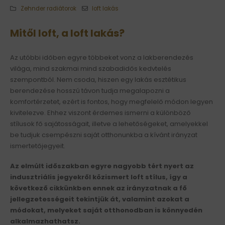
Zehnder radiátorok
loft lakás
Mitől loft, a loft lakás?
Az utóbbi időben egyre többeket vonz a lakberendezés
világa, mind szakmai mind szabadidős kedvtelés
szempontból. Nem csoda, hiszen egy lakás esztétikus
berendezése hosszú távon tudja megalapozni a
komfortérzetet, ezért is fontos, hogy megfelelő módon legyen
kivitelezve. Ehhez viszont érdemes ismerni a különböző
stílusok fő sajátosságait, illetve a lehetőségeket, amelyekkel
be tudjuk csempészni saját otthonunkba a kívánt irányzat
ismertetőjegyeit.
Az elmúlt időszakban egyre nagyobb tért nyert az
indusztriális jegyekről közismert loft stílus, így a
következő cikkünkben ennek az irányzatnak a fő
jellegzetességeit tekintjük át, valamint azokat a
módokat, melyeket saját otthonodban is könnyedén
alkalmazhathatsz.