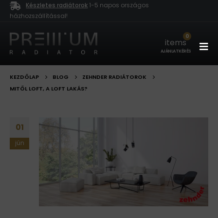
Készletes radiátorok
1-5 napos országos
házhozszállítással!
0
items
AJÁNLATKÉRÉS
KEZDŐLAP
BLOG
ZEHNDER RADIÁTOROK
MITŐL LOFT, A LOFT LAKÁS?
01
jún