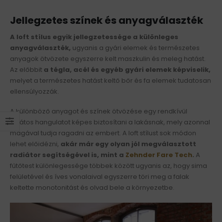
Jellegzetes színek és anyagválaszték
A loft stílus egyik jellegzetessége a különleges
anyagválaszték,
ugyanis a gyári elemek és természetes
anyagok ötvözete egyszerre kelt maszkulin és meleg hatást.
Az előbbit
a tégla, acél és egyéb gyári elemek képviselik,
melyet a természetes hatást keltő bőr és fa elemek tudatosan
ellensúlyozzák.
A különböző anyagot és színek ötvözése egy rendkívül
sajátos hangulatot képes biztosítani a lakásnak, mely azonnal
magával tudja ragadni az embert. A loft stílust sok módon
lehet előidézni,
akár már egy olyan jól megválasztott
radiátor segítségével is, mint a
Zehnder Fare Tech
.
A
fűtőtest különlegessége többek között ugyanis az, hogy sima
felületével és íves vonalaival egyszerre töri meg a falak
keltette monotonitást és olvad bele a környezetbe.