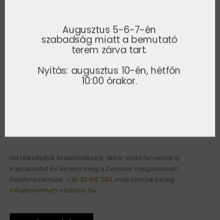
Augusztus 5-6-7-én
szabadság miatt a bemutató
terem zárva tart.
Nyitás: augusztus 10-én, hétfőn
10:00 órakor.
Tekintsd meg radiátor kínálatunkat és válassz szebbnél szebb
modelljeink közül, hogy a Te otthonodba is elhozhassuk a loft
stílust.
Ha felkeltettük érdeklődésed, akkor vedd fel velünk a
kapcsolatot és ismerd meg a Zehnder megoldásait!
Telefonszámunk:
+36 30 815 2151
, mail címünk pedig:
info@premium-radiator.hu