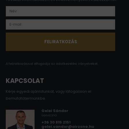
A feliratkozással elfogadja az
adatkezelési irányelveket.
KAPCSOLAT
Kérje egyedi ajánlatunkat, vagy látogasson el
bemutatótermünkbe.
Gelei Sándor
ÜGYVEZETŐ
+36 30 815 2151
gelei.sandor@airzone.hu