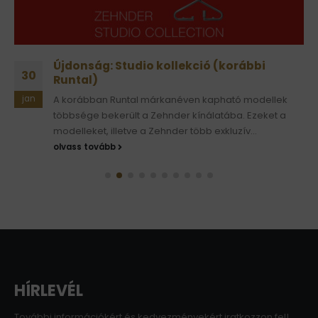
Újdonság: Studio kollekció (korábbi
30
Runtal)
jan
A korábban Runtal márkanéven kapható modellek
többsége bekerült a Zehnder kínálatába. Ezeket a
modelleket, illetve a Zehnder több exkluzív...
olvass tovább
HÍRLEVÉL
További információkért és kedvezményekért iratkozzon fel!