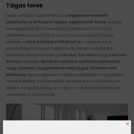
Tágas terek
Talán az egyik legismertebb és
legjobban kedvelt
jellemzője a loftnak a tágas, egybenyíló terek.
A nagy
belmagasság és a térelválasztók hiánya ezt a funkciót
tökéletesen biztosítják is, viszont vannak olyan kötelező
elemek
– mint például a fűtőtest is –
, melyek ezt a
szabadságot könnyen megtörhetik. Ennek orvoslására
tökéletes választás lehet a
Zehnder Terraline
vagy
Zehnder
Stana
modellek.
Mindkét radiátor a loftokra jellemző,
nagy ablakos üvegfelületű helyiségek fűtésére lett
kitalálva
, hiszen egyszerre képesek biztosítani a megfelelő
hőmérsékletet, a páramentes ablakokat és a tökéletes loft
dizájnt. A legjobb pedig az, hogy a modelleket tökéletesen
személyre is szabhatóak.
×